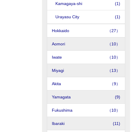
Kamagaya-shi
(1)
Urayasu City
(1)
Hokkaido
（27）
Aomori
（10）
Iwate
（10）
Miyagi
（13）
Akita
（9）
Yamagata
(9)
Fukushima
（10）
Ibaraki
(11)