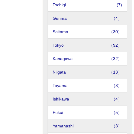
Tochigi
(7)
Gunma
（4）
Saitama
（30）
Tokyo
（92）
Kanagawa
（32）
Niigata
（13）
Toyama
（3）
Ishikawa
（4）
Fukui
（5）
Yamanashi
（3）