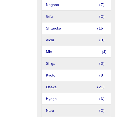
Nagano
（7）
Gifu
（2）
Shizuoka
（15）
Aichi
（9）
Mie
(4)
Shiga
（3）
Kyoto
（8）
Osaka
（21）
Hyogo
（6）
Nara
（2）