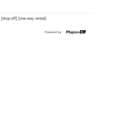
 [drop-off] (one-way rental).
Powered by