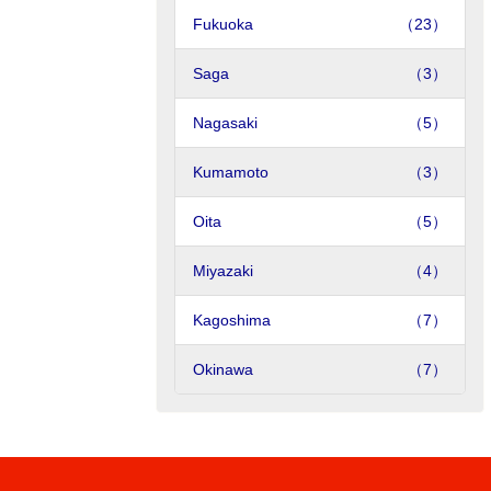
Fukuoka
（23）
Saga
（3）
Nagasaki
（5）
Kumamoto
（3）
Oita
（5）
Miyazaki
（4）
Kagoshima
（7）
Okinawa
（7）