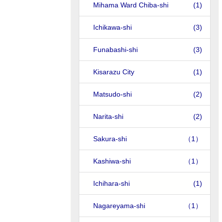
Mihama Ward Chiba-shi
(1)
Ichikawa-shi
(3)
Funabashi-shi
(3)
Kisarazu City
(1)
Matsudo-shi
(2)
Narita-shi
(2)
Sakura-shi
（1）
Kashiwa-shi
（1）
Ichihara-shi
(1)
Nagareyama-shi
（1）