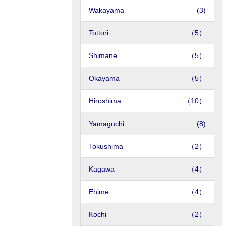
Wakayama
(3)
Tottori
（5）
Shimane
（5）
Okayama
（5）
Hiroshima
（10）
Yamaguchi
(8)
Tokushima
（2）
Kagawa
（4）
Ehime
（4）
Kochi
（2）