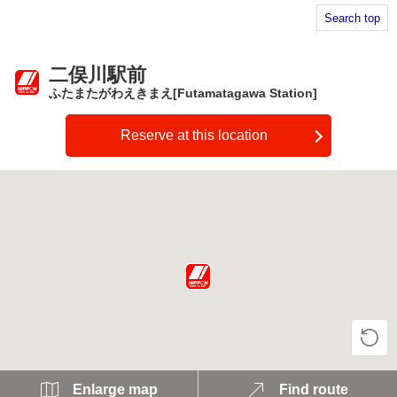
Search top
二俣川駅前
ふたまたがわえきまえ[Futamatagawa Station]
Reserve at this location
Enlarge map
Find route