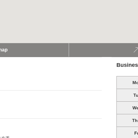
map
Busines
M
T
W
Th
F