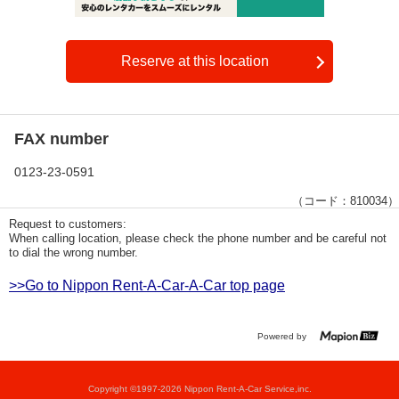
Reserve at this location
FAX number
0123-23-0591
（コード：810034）
Request to customers:
When calling location, please check the phone number and be careful not
to dial the wrong number.
>>Go to Nippon Rent-A-Car-A-Car top page
Powered by
Copyright ©1997-2026 Nippon Rent-A-Car Service,inc.