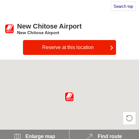
Search top
New Chitose Airport
New Chitose Airport
Reserve at this location
Enlarge map
Find route