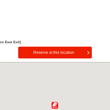
East Exit]
Reserve at this location