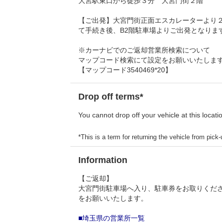
大宮駅東口から徒歩３分 大宮門街２階
【ご出発】大宮門街正面エスカレーターより
て手続き後、B2階駐車場よりご出発となりま
※カーナビでのご返却営業所検索について
マップコード検索にて設定をお願いいたしま
【マップコード3540469*20】
Drop off terms*
You cannot drop off your vehicle at this locati
*This is a term for returning the vehicle from pick-u
Information
【ご返却】
大宮門街駐車場へ入り、駐車券をお取りくださ
をお願いいたします。
■埼玉県の営業所一覧