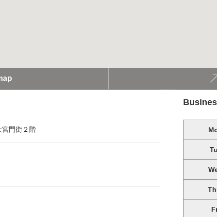
map
Busines
大宮門街２階
M
T
W
Th
F