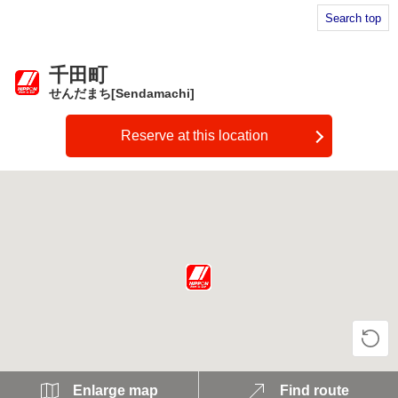
Search top
千田町
せんだまち[Sendamachi]
Reserve at this location
Enlarge map
Find route