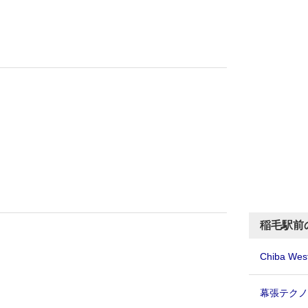
稲毛駅前
Chiba West
幕張テク