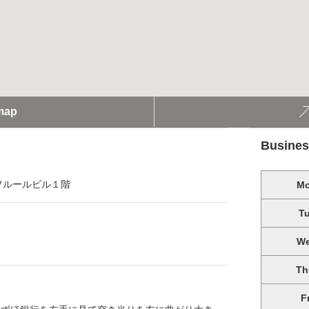
map
Busines
フルールビル１階
M
T
W
Th
F