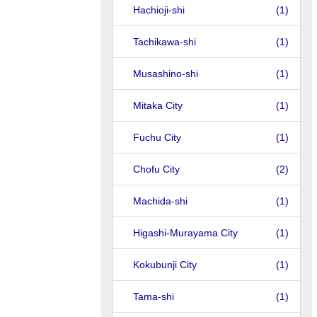
Hachioji-shi
(1)
Tachikawa-shi
(1)
Musashino-shi
(1)
Mitaka City
(1)
Fuchu City
(1)
Chofu City
(2)
Machida-shi
(1)
Higashi-Murayama City
(1)
Kokubunji City
(1)
Tama-shi
(1)