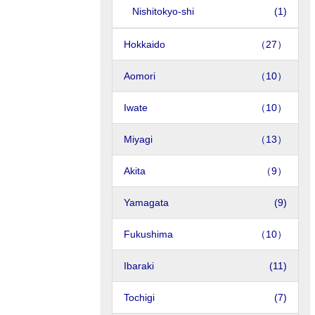
Nishitokyo-shi
(1)
Hokkaido
（27）
Aomori
（10）
Iwate
（10）
Miyagi
（13）
Akita
（9）
Yamagata
(9)
Fukushima
（10）
Ibaraki
(11)
Tochigi
(7)