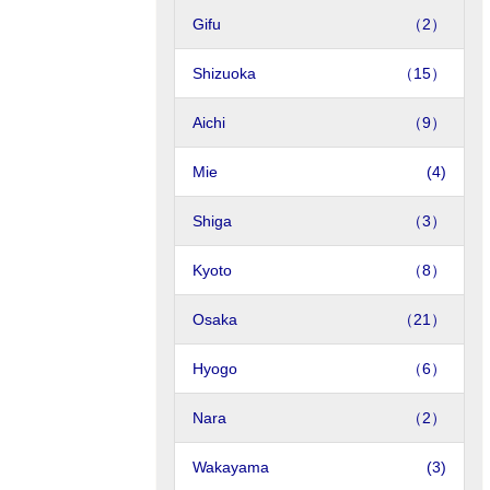
Gifu
（2）
Shizuoka
（15）
Aichi
（9）
Mie
(4)
Shiga
（3）
Kyoto
（8）
Osaka
（21）
Hyogo
（6）
Nara
（2）
Wakayama
(3)