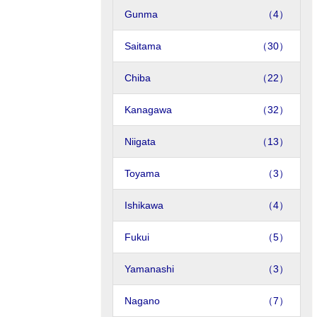
Gunma
（4）
Saitama
（30）
Chiba
（22）
Kanagawa
（32）
Niigata
（13）
Toyama
（3）
Ishikawa
（4）
Fukui
（5）
Yamanashi
（3）
Nagano
（7）