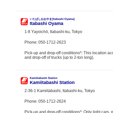
いたばしおおやま[Itabashi Oyama]
Itabashi Oyama
1-8 Yayoichō, Itabashi-ku, Tokyo
Phone:
050-1712-2623
Pick-up and drop-off conditions*: This location ac
and drop-off of trucks (up to 2-ton long).
Kamiitabashi Station
Kamiitabashi Station
2-36-1 Kamiitabashi, Itabashi-ku, Tokyo
Phone:
050-1712-2624
Pick-up and drop-off conditions*: Only light cars,