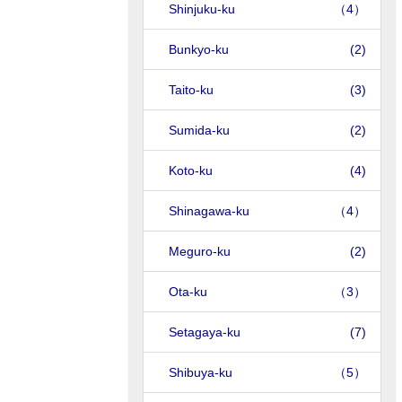
Shinjuku-ku
（4）
Bunkyo-ku
(2)
Taito-ku
(3)
Sumida-ku
(2)
Koto-ku
(4)
Shinagawa-ku
（4）
Meguro-ku
(2)
Ota-ku
（3）
Setagaya-ku
(7)
Shibuya-ku
（5）