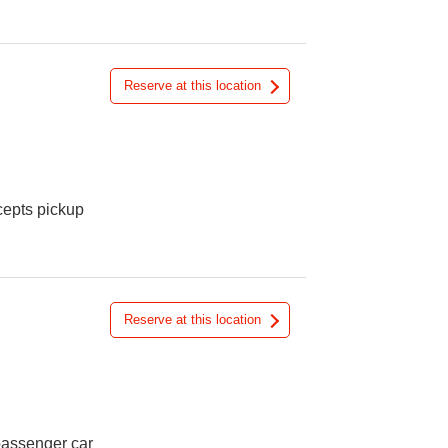
Reserve at this location
cepts pickup
Reserve at this location
 passenger car