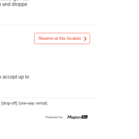
up and droppe
Reserve at this location
n accept up to
 [drop-off] (one-way rental).
Powered by