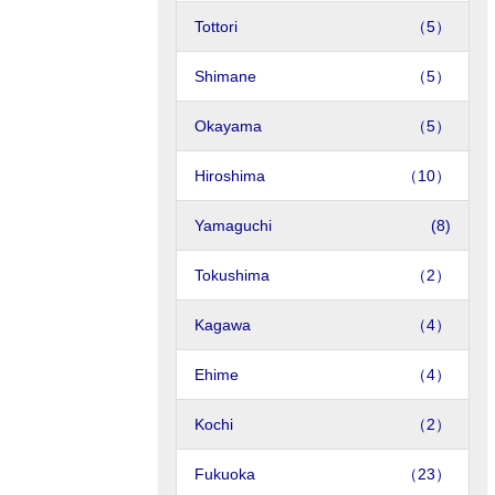
Tottori
（5）
Shimane
（5）
Okayama
（5）
Hiroshima
（10）
Yamaguchi
(8)
Tokushima
（2）
Kagawa
（4）
Ehime
（4）
Kochi
（2）
Fukuoka
（23）