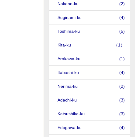
Nakano-ku
(2)
Suginami-ku
(4)
Toshima-ku
(5)
Kita-ku
（1）
Arakawa-ku
(1)
Itabashi-ku
(4)
Nerima-ku
(2)
Adachi-ku
(3)
Katsushika-ku
(3)
Edogawa-ku
(4)