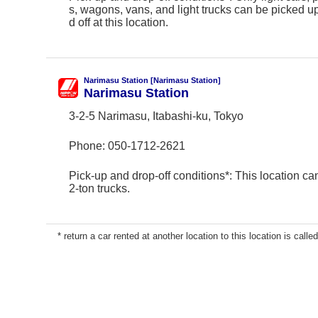
s, wagons, vans, and light trucks can be picked 
d off at this location.
Narimasu Station [Narimasu Station]
Narimasu Station
3-2-5 Narimasu, Itabashi-ku, Tokyo
Phone:
050-1712-2621
Pick-up and drop-off conditions*: This location ca
2-ton trucks.
* return a car rented at another location to this location is called